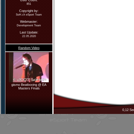
User Count:
851
Copyright by:
SoH.ch eSport Team
Webmaster
:
Development Team
Last Update:
22.05.2020
Random Video
gismo Beatboxing @ EA
Masters Finals
0,12 Se