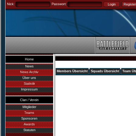
Nick:
Passwort:
Home
News
Members Übersicht
Squads Übersicht
Team Üb
News Archiv
Über uns
Statistik
Impressum
Clan / Verein
Mitglieder
Teams
Sponsoren
Awards
Statuten