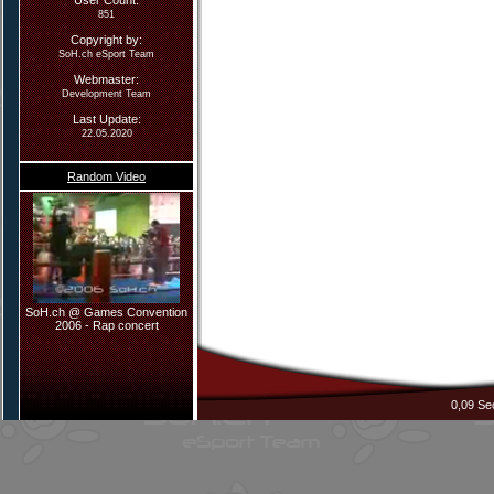
User Count:
851
Copyright by:
SoH.ch eSport Team
Webmaster
:
Development Team
Last Update:
22.05.2020
Random Video
SoH.ch @ Games Convention
2006 - Rap concert
0,09 Se