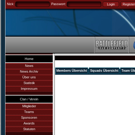
Nick:
Passwort:
Home
News
Members Übersicht
Squads Übersicht
Team Üb
News Archiv
Über uns
Statistik
Impressum
Clan / Verein
Mitglieder
Teams
Sponsoren
Awards
Statuten