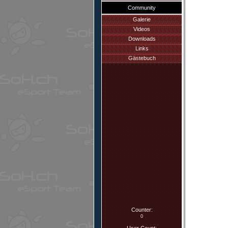
Community
Galerie
Videos
Downloads
Links
Gästebuch
Counter:
0