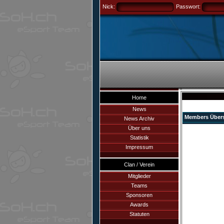
Nick:
Passwort:
Home
News
Members Übers
News Archiv
Über uns
Statistik
Impressum
Clan / Verein
Mitglieder
Teams
Sponsoren
Awards
Statuten