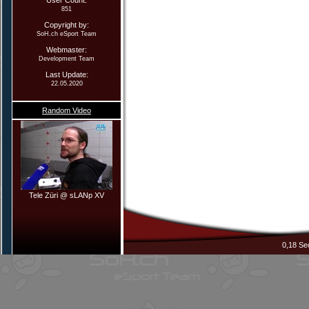
User Count:
851
Copyright by:
SoH.ch eSport Team
Webmaster
:
Development Team
Last Update:
22.05.2020
Random Video
Tele Züri @ sLANp XV
0,18 Se