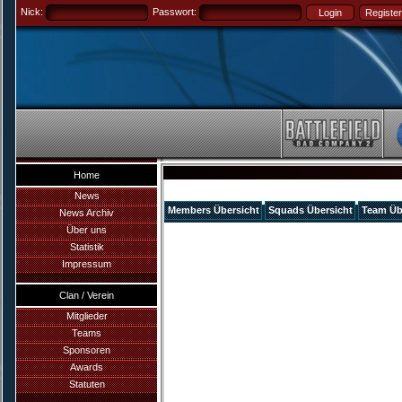
Nick:
Passwort:
Home
News
Members Übersicht
Squads Übersicht
Team Üb
News Archiv
Über uns
Statistik
Impressum
Clan / Verein
Mitglieder
Teams
Sponsoren
Awards
Statuten